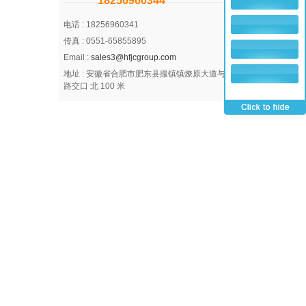
18256960344
电话 :
18256960341
传真 :
0551-65855895
Email :
sales3@hfjcgroup.com
地址 :
安徽省合肥市肥东县撮镇镇燎原大道与新安
路交口 北 100 米