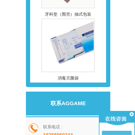
牙科垫（围兜）抽式包装
消毒灭菌袋
联系AGGAME
联系电话 :