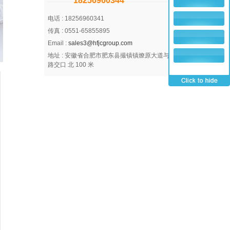
18256960344
电话 :
18256960341
传真 :
0551-65855895
Email :
sales3@hfjcgroup.com
地址 :
安徽省合肥市肥东县撮镇镇燎原大道与新安
路交口 北 100 米