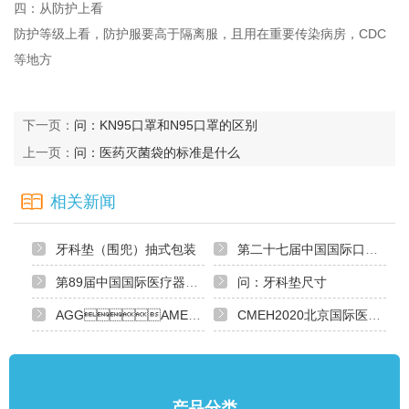
四：从防护上看
防护等级上看，防护服要高于隔离服，且用在重要传染病房，CDC
等地方
下一页：
问：KN95口罩和N95口罩的区别
上一页：
问：医药灭菌袋的标准是什么
相关新闻
牙科垫（围兜）抽式包装
第二十七届中国国际口腔器材展览会
第89届中国国际医疗器械博展会（CMEF）
问：牙科垫尺寸
AGGAME·(中国区)官方网站网站改版上线了！
CMEH2020北京国际医疗器械设备与耗材展览会
产品分类