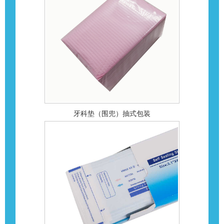
牙科垫（围兜）抽式包装