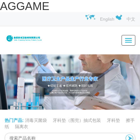
AGGAME
English
中文
Toggl
navig
热门产品:
消毒灭菌袋
牙科垫（围兜）抽式包装
牙科垫
擦手
纸
隔离衣